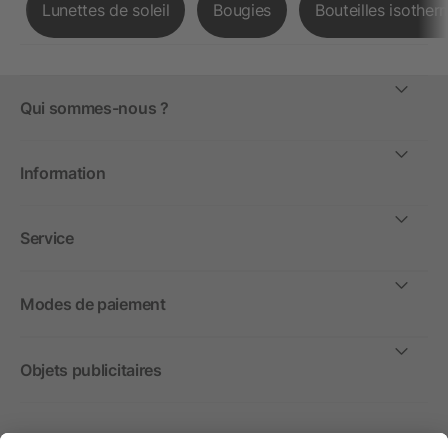
Lunettes de soleil
Bougies
Bouteilles isother
Qui sommes-nous ?
Information
Service
Modes de paiement
Objets publicitaires