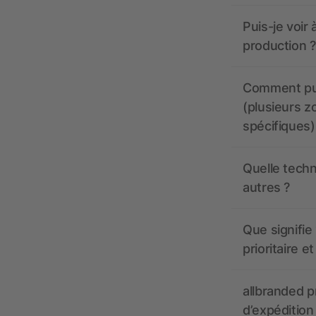
Puis-je voir
production ?
Comment pui
(plusieurs z
spécifiques)
Quelle techn
autres ?
Que signifie 
prioritaire e
allbranded pr
d’expédition