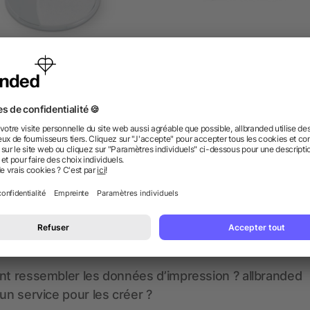
Miroir
Brosse à cheveux pliabl
dès 0,20 €
dès 0,43 €
 des questions ? Nous avons les répon
nt ressembler les données d’impression ? allbranded
 un service pour les créer ?