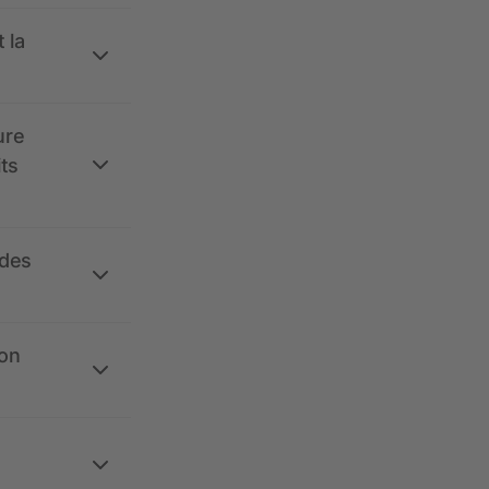
 la
ure
its
 des
ion