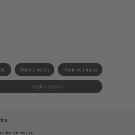
élo
Boîte à outils
Montres fitness
Stylos Stylets
vice
uction sur mesure