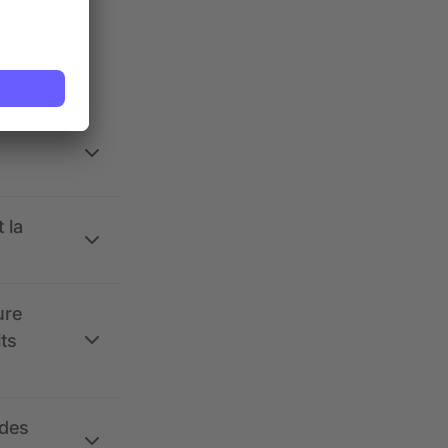
ses.
 la
ure
its
 des