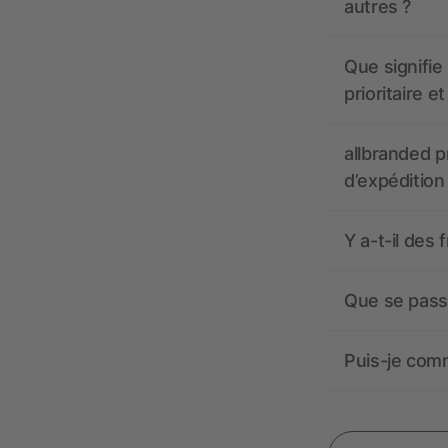
autres ?
Que signifie 
prioritaire e
allbranded pr
d’expédition
Y a-t-il des 
Que se passe
Puis-je comm