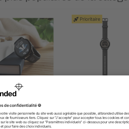
Prioritaire
Montre connectée IP68
Montre intelligente Prixt
étanche
SWB33
dès 26,52 €
dès 47,47 €