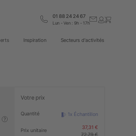
01 88 24 24 67
Lun - Ven : 9h - 17h
erts
Inspiration
Secteurs d'activités
Votre prix
Quantité
1x Échantillon
?
37,31 €
Prix unitaire
72,79 €