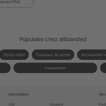
tes les FAQ
Populaire chez allbranded
Stylos métal
Couteaux de poche
Accessoires v
Pansements
Information
Ser
FAQ
Glossaire
Prod