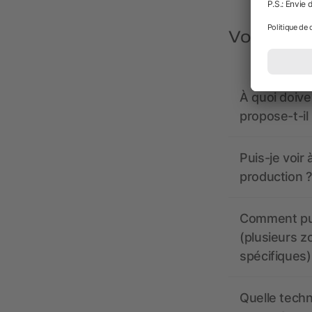
Vous avez
À quoi doive
propose-t-il
Puis-je voir
production ?
Comment pui
(plusieurs z
spécifiques)
Quelle techn