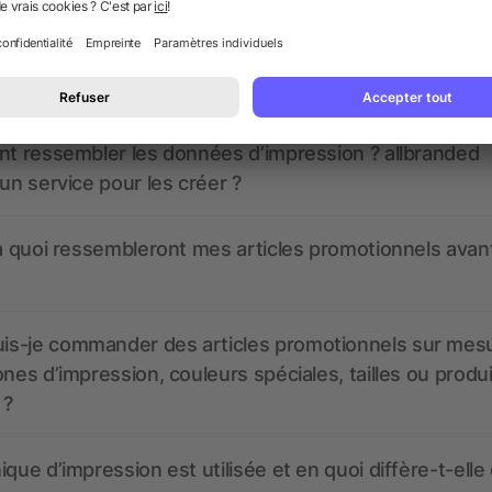
 des questions ? Nous avons les répon
nt ressembler les données d’impression ? allbranded
 un service pour les créer ?
 à quoi ressembleront mes articles promotionnels avant
s-je commander des articles promotionnels sur mes
ones d’impression, couleurs spéciales, tailles ou produ
 ?
ique d’impression est utilisée et en quoi diffère-t-elle