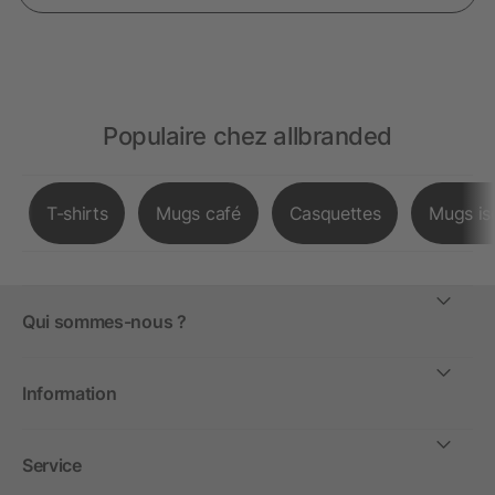
Populaire chez allbranded
T-shirts
Mugs café
Casquettes
Mugs is
Qui sommes-nous ?
Information
Service