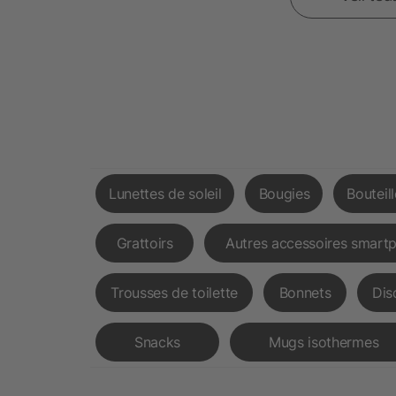
Lunettes de soleil
Bougies
Bouteil
Grattoirs
Autres accessoires smart
Trousses de toilette
Bonnets
Dis
Snacks
Mugs isothermes