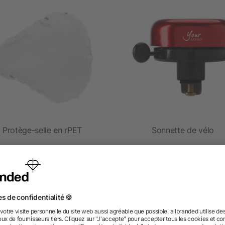
Protège-selle en rPET
Sonnette de vélo
dès 0,22 €
dès 0,39 €