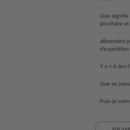
Que signifie 
prioritaire e
allbranded pr
d’expédition
Y a-t-il des 
Que se passe
Puis-je comm
Voir tou