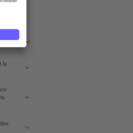
ses.
 la
ure
its
 des