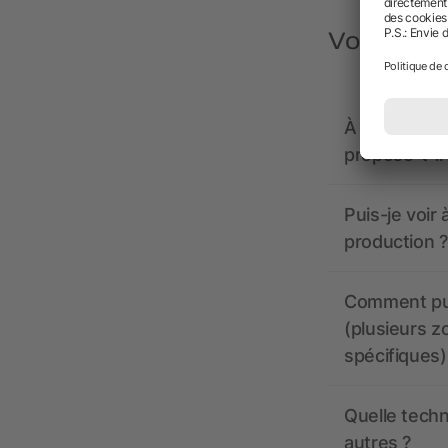
Vous avez
À quoi doive
propose-t-il
Puis-je voir
production ?
Comment pui
(plusieurs z
spécifiques)
Quelle techn
autres ?