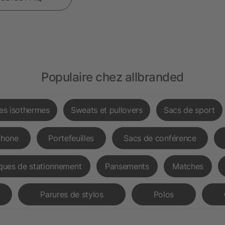
Populaire chez allbranded
les isothermes
Sweats et pullovers
Sacs de sport
phone
Portefeuilles
Sacs de conférence
ques de stationnement
Pansements
Matches
Parures de stylos
Polos