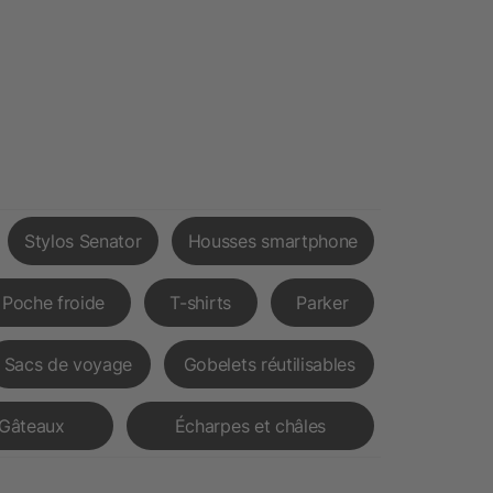
Stylos Senator
Housses smartphone
Poche froide
T-shirts
Parker
Sacs de voyage
Gobelets réutilisables
Gâteaux
Écharpes et châles