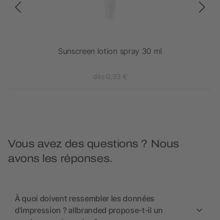
rès-
Sunscreen lotion spray 30 ml
Cr
dès 0,93 €
Vous avez des questions ? Nous
avons les réponses.
À quoi doivent ressembler les données
d’impression ? allbranded propose-t-il un