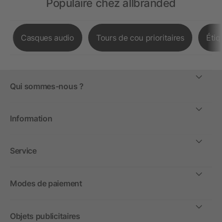
Populaire chez allbranded
Casques audio
Tours de cou prioritaires
Étiq
Qui sommes-nous ?
Information
Service
Modes de paiement
Objets publicitaires