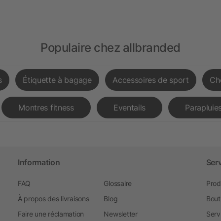
Populaire chez allbranded
s
Étiquette à bagage
Accessoires de sport
Ch
Montres fitness
Eventails
Parapluies
Information
Ser
FAQ
Glossaire
Prod
À propos des livraisons
Blog
Bout
Faire une réclamation
Newsletter
Serv