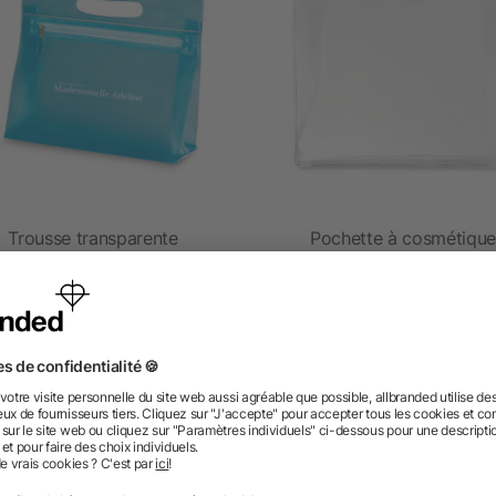
Trousse transparente
Pochette à cosmétiqu
dès 0,61 €
dès 0,52 €
 des questions ? Nous avons les répon