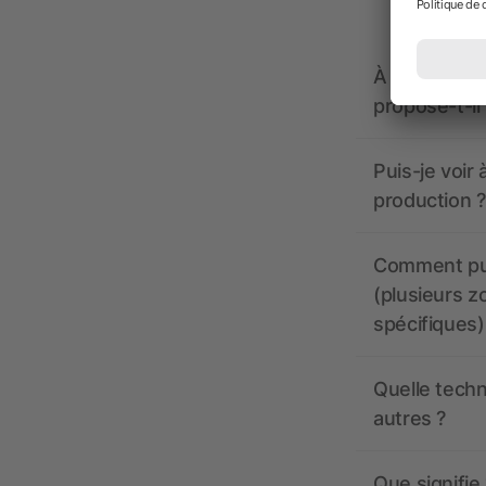
À quoi doive
propose-t-il
Puis-je voir
production ?
Comment pui
(plusieurs z
spécifiques)
Quelle techn
autres ?
Que signifie 