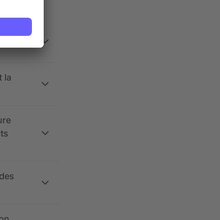
 la
ure
its
 des
ion