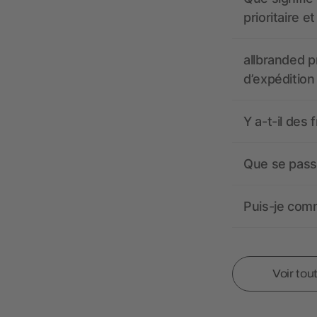
prioritaire e
allbranded pr
d’expédition
Y a-t-il des 
Que se passe
Puis-je comm
Voir tou