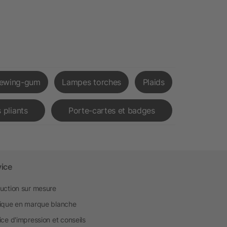
ewing-gum
Lampes torches
Plaids
 pliants
Porte-cartes et badges
vice
uction sur mesure
ique en marque blanche
ice d'impression et conseils