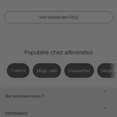
Voir toutes les FAQ
Populaire chez allbranded
T-shirts
Mugs café
Casquettes
Mugs is
Qui sommes-nous ?
Information