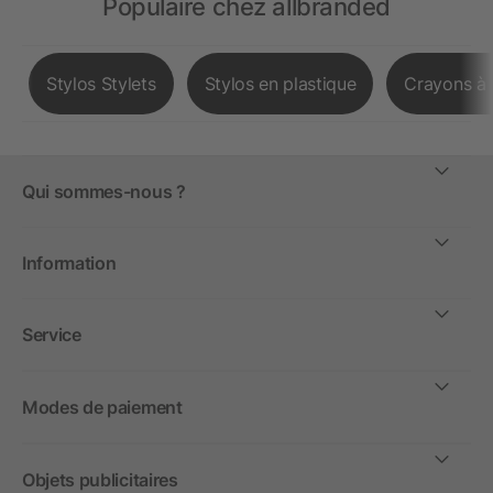
Populaire chez allbranded
Stylos Stylets
Stylos en plastique
Crayons à 
Qui sommes-nous ?
Information
Service
Modes de paiement
Objets publicitaires