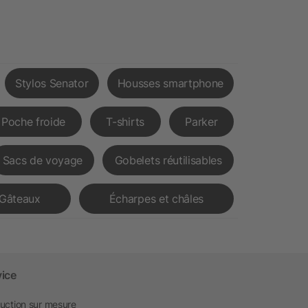
Stylos Senator
Housses smartphone
Poche froide
T-shirts
Parker
Sacs de voyage
Gobelets réutilisables
Gâteaux
Écharpes et châles
vice
uction sur mesure