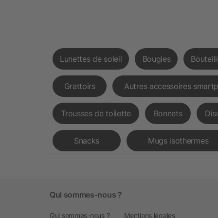
Lunettes de soleil
Bougies
Bouteil
Grattoirs
Autres accessoires smart
Trousses de toilette
Bonnets
Dis
Snacks
Mugs isothermes
Qui sommes-nous ?
Qui sommes-nous ?
Mentions légales