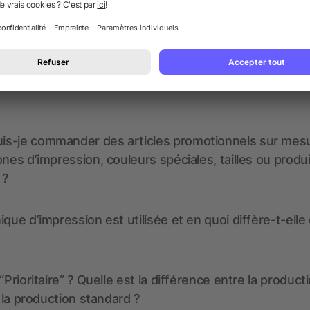
nt ressembler les données d’impression ? allbranded
 un service pour les créer ?
 à quoi ressembleront mes articles promotionnels avant
s-je commander des articles promotionnels sur mes
ones d’impression, couleurs spéciales, tailles ou produ
 ?
ique d’impression est utilisée et en quoi diffère-t-elle
“Prioritaire” ? Quelle est la différence entre la product
t la production standard ?