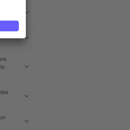
 la
ure
its
 des
ion