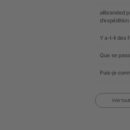
allbranded pr
d’expédition
Y a-t-il des 
Que se passe
Puis-je comm
Voir tou