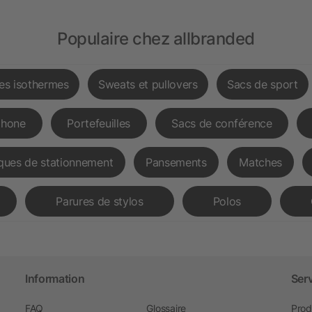
Populaire chez allbranded
les isothermes
Sweats et pullovers
Sacs de sport
phone
Portefeuilles
Sacs de conférence
ques de stationnement
Pansements
Matches
Parures de stylos
Polos
Information
Ser
FAQ
Glossaire
Prod