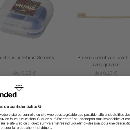
uchons anti-bruit Serenity
Brosse à dents en bamb
avec gravure
dès 0,22 €
dès 0,23 €
 des questions ? Nous avons les répon