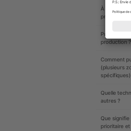
À quoi doive
propose-t-il
Puis-je voir
production ?
Comment pui
(plusieurs z
spécifiques)
Quelle techn
autres ?
Que signifie 
prioritaire e