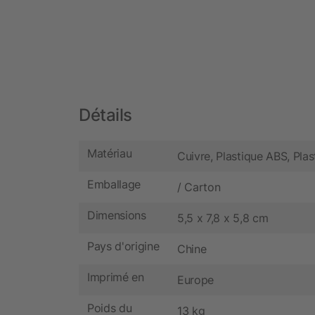
Détails
Matériau
Cuivre, Plastique ABS, Pla
Emballage
/ Carton
Dimensions
5,5 x 7,8 x 5,8 cm
Pays d'origine
Chine
Imprimé en
Europe
Poids du
13 kg