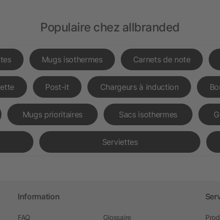
Populaire chez allbranded
tes
Mugs isothermes
Carnets de note
lette
Post-it
Chargeurs à induction
Bo
Mugs prioritaires
Sacs isothermes
G
Serviettes
Information
Ser
FAQ
Glossaire
Prod