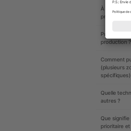
À quoi doive
propose-t-il
Puis-je voir
production ?
Comment pui
(plusieurs z
spécifiques)
Quelle techn
autres ?
Que signifie 
prioritaire e