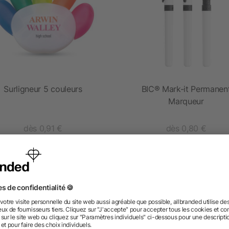
Surligneur 5 couleurs
BIC® Mark-it Permanen
Marqueur
dès 0,91 €
dès 0,80 €
 des questions ? Nous avons les répon