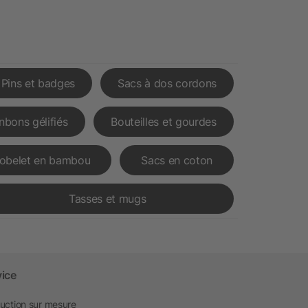
Pins et badges
Sacs à dos cordons
nbons gélifiés
Bouteilles et gourdes
obelet en bambou
Sacs en coton
Tasses et mugs
vice
uction sur mesure