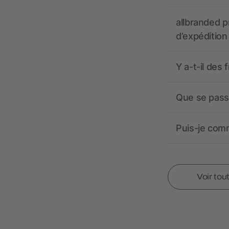
allbranded pr
d’expédition
Y a-t-il des 
Que se passe
Puis-je comm
Voir tou