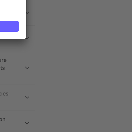
 la
ure
its
 des
ion