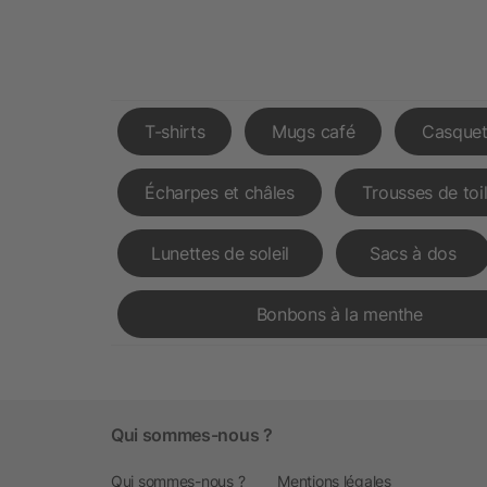
T-shirts
Mugs café
Casquet
Écharpes et châles
Trousses de toi
Lunettes de soleil
Sacs à dos
Bonbons à la menthe
Qui sommes-nous ?
Qui sommes-nous ?
Mentions légales