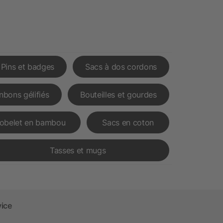
Pins et badges
Sacs à dos cordons
nbons gélifiés
Bouteilles et gourdes
obelet en bambou
Sacs en coton
Tasses et mugs
vice