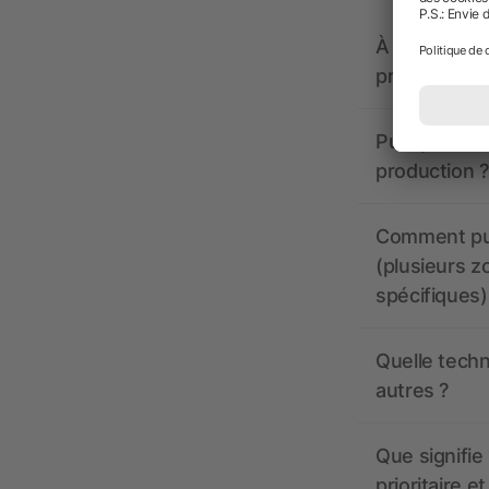
À quoi doive
propose-t-il
Puis-je voir
production ?
Comment pui
(plusieurs z
spécifiques)
Quelle techn
autres ?
Que signifie 
prioritaire e