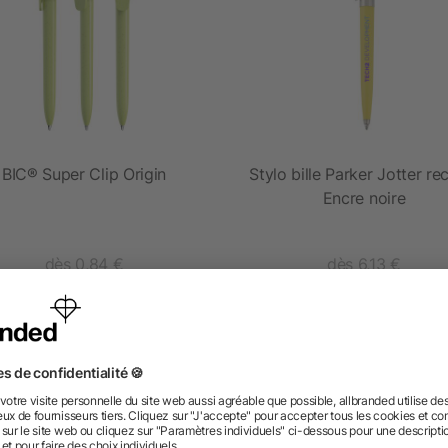
BIC® Super Clip Origin
Stylo bille Parker Jotter re
Encre noire
dès 0,84 €
dès 6,13 €
 des questions ? Nous avons les répon