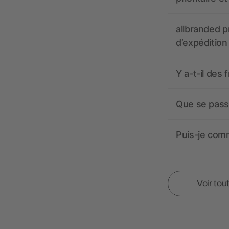
allbranded pr
d’expédition
Y a-t-il des 
Que se passe
Puis-je comm
Voir tou