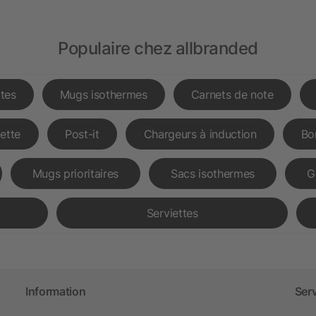
Populaire chez allbranded
tes
Mugs isothermes
Carnets de note
lette
Post-it
Chargeurs à induction
Bo
Mugs prioritaires
Sacs isothermes
G
Serviettes
Information
Ser