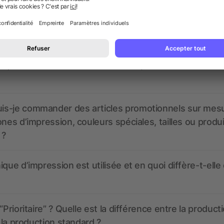
nt ressembler les données d’impression ? allbranded
 un service pour les créer ?
 à quoi ressembleront mes articles promotionnels avant
s-je commander des articles promotionnels sur mes
ones d’impression, couleurs spéciales, tailles ou produ
 ?
ique d’impression est utilisée et en quoi diffère-t-elle
“Prioritaire” ? Quelle est la différence entre la product
t la production standard ?