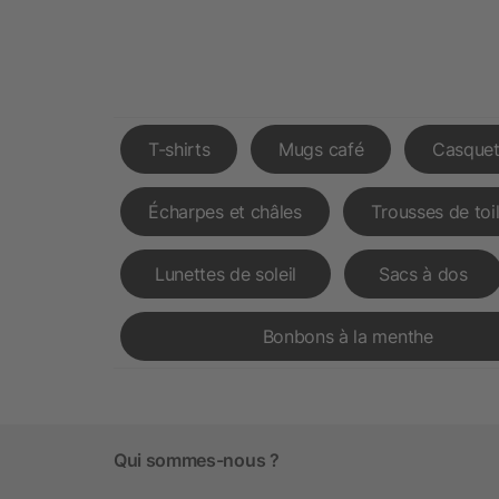
T-shirts
Mugs café
Casquet
Écharpes et châles
Trousses de toi
Lunettes de soleil
Sacs à dos
Bonbons à la menthe
Qui sommes-nous ?