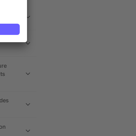
 la
ure
its
 des
ion