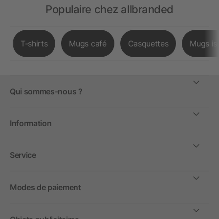
Populaire chez allbranded
T-shirts
Mugs café
Casquettes
Mugs is
Qui sommes-nous ?
Information
Service
Modes de paiement