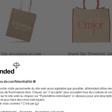
Sac provisions en jute
Grand Sac Shopping Ju
dès 0,67 €
dès 2,23 €
 des questions ? Nous avons les répon