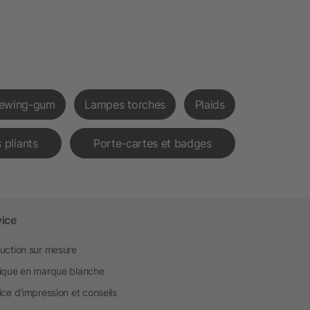
ewing-gum
Lampes torches
Plaids
 pliants
Porte-cartes et badges
vice
uction sur mesure
ique en marque blanche
ice d'impression et conseils