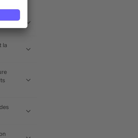
 la
ure
its
 des
ion