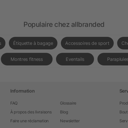
Populaire chez allbranded
s
Étiquette à bagage
Accessoires de sport
Ch
Montres fitness
Eventails
Parapluies
Information
Ser
FAQ
Glossaire
Prod
À propos des livraisons
Blog
Bout
Faire une réclamation
Newsletter
Serv