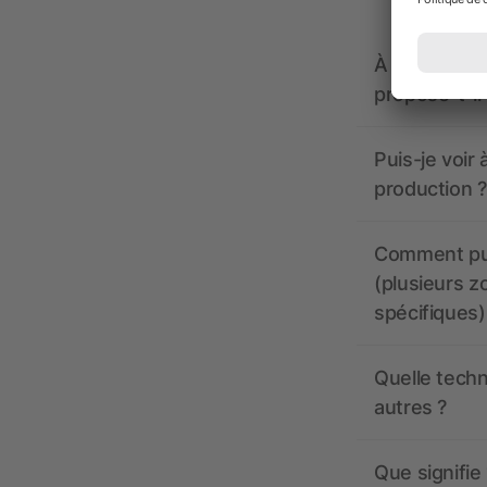
À quoi doive
propose-t-il
Puis-je voir
production ?
Comment pui
(plusieurs z
spécifiques)
Quelle techn
autres ?
Que signifie 