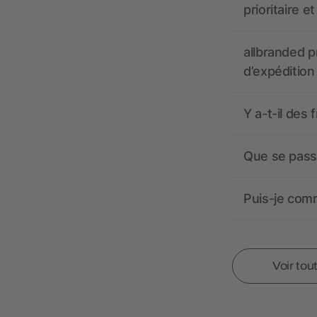
prioritaire e
allbranded pr
d’expédition
Y a-t-il des 
Que se passe
Puis-je comm
Voir tou