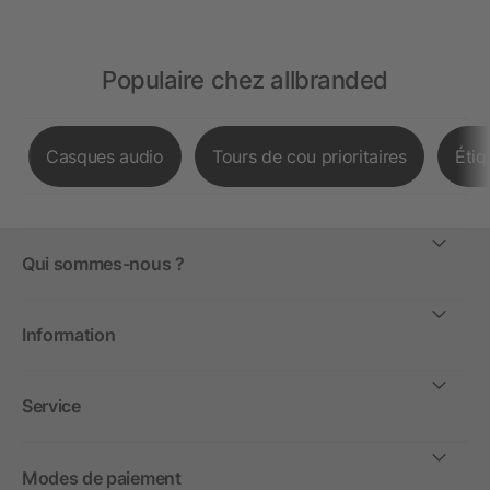
Populaire chez allbranded
Casques audio
Tours de cou prioritaires
Étiq
Qui sommes-nous ?
Information
Service
Modes de paiement