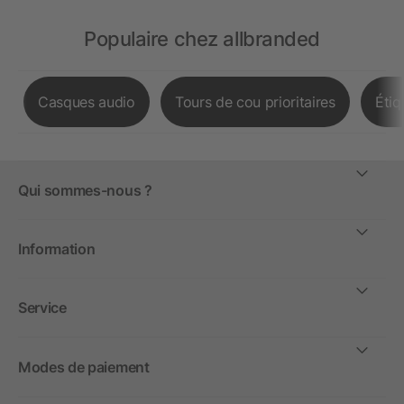
Populaire chez allbranded
Casques audio
Tours de cou prioritaires
Étiq
Qui sommes-nous ?
Information
Service
Modes de paiement