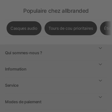
Populaire chez allbranded
Casques audio
Tours de cou prioritaires
Étiq
Qui sommes-nous ?
Information
Service
Modes de paiement