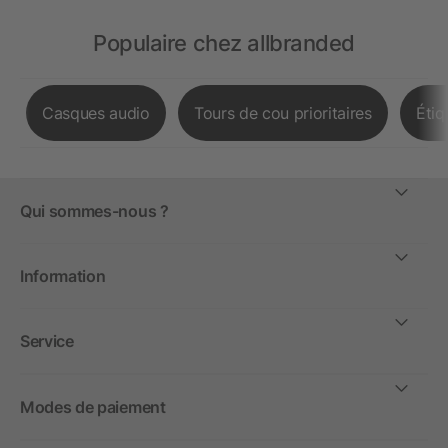
Populaire chez allbranded
Casques audio
Tours de cou prioritaires
Étiq
Qui sommes-nous ?
Information
Service
Modes de paiement