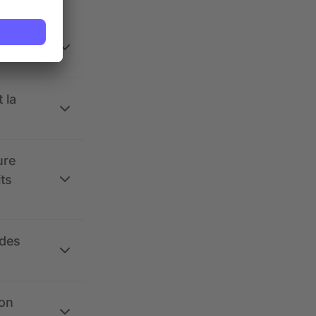
 la
ure
its
 des
ion