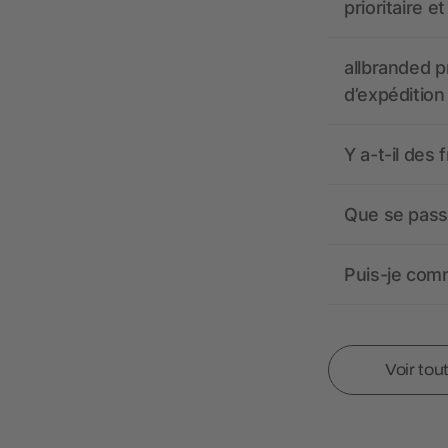
prioritaire e
allbranded pr
d’expédition
Y a-t-il des 
Que se passe
Puis-je comm
Voir tou