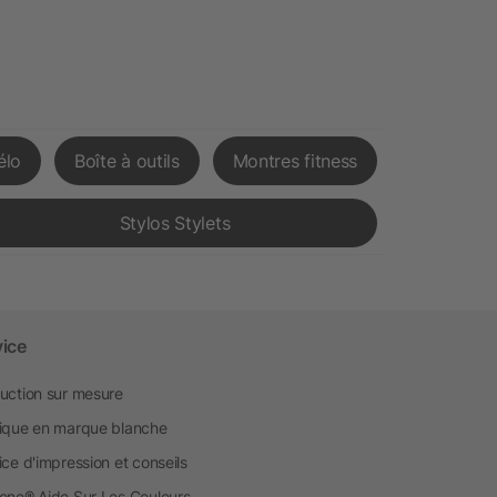
élo
Boîte à outils
Montres fitness
Stylos Stylets
vice
uction sur mesure
ique en marque blanche
ice d'impression et conseils
one® Aide Sur Les Couleurs