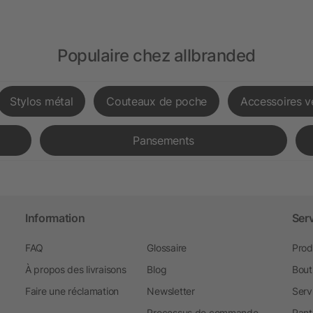
Populaire chez allbranded
Stylos métal
Couteaux de poche
Accessoires v
Pansements
Information
Ser
FAQ
Glossaire
Prod
À propos des livraisons
Blog
Bout
Faire une réclamation
Newsletter
Serv
Processus de commande
Pant