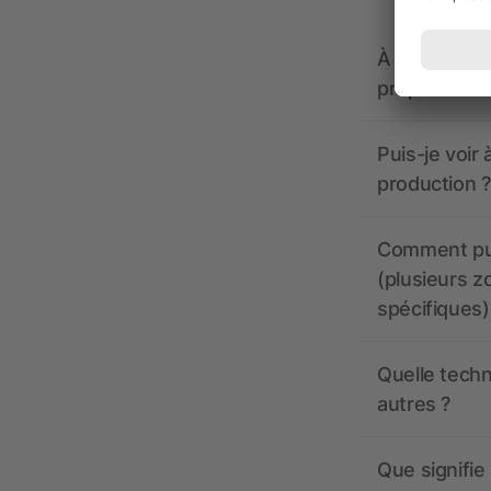
À quoi doive
propose-t-il
Puis-je voir
production ?
Comment pui
(plusieurs z
spécifiques)
Quelle techn
autres ?
Que signifie 