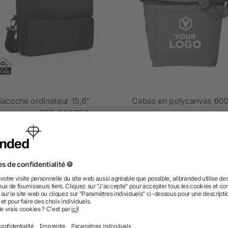
Sacoche ordinateur 15,6"
Cabas en polycanvas 600
Impact en rPET AWARE™
dès 17,29 €
dès 2,92 €
 des questions ? Nous avons les répon