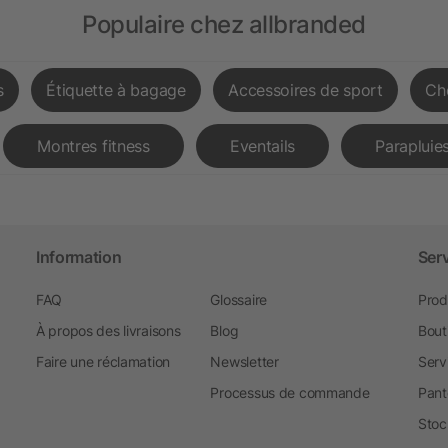
Populaire chez allbranded
s
Étiquette à bagage
Accessoires de sport
Ch
Montres fitness
Eventails
Parapluies
Information
Ser
FAQ
Glossaire
Prod
À propos des livraisons
Blog
Bout
Faire une réclamation
Newsletter
Serv
Processus de commande
Pant
Stoc