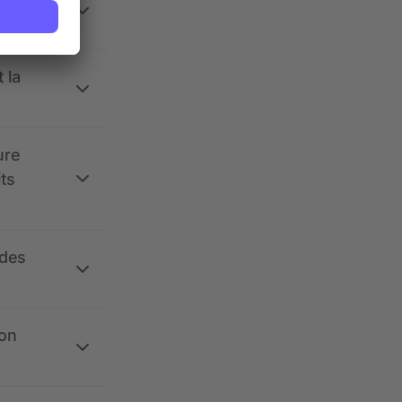
 la
ure
its
 des
ion