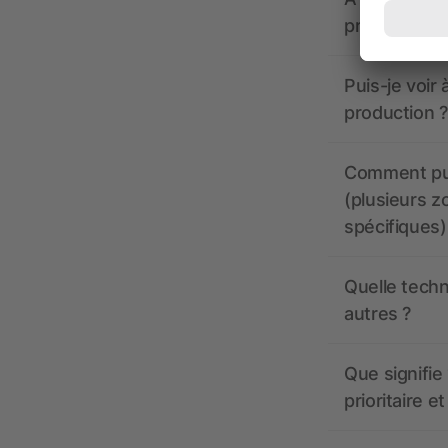
propose-t-il
Puis-je voir
production ?
Comment pui
(plusieurs z
spécifiques)
Quelle techn
autres ?
Que signifie 
prioritaire e