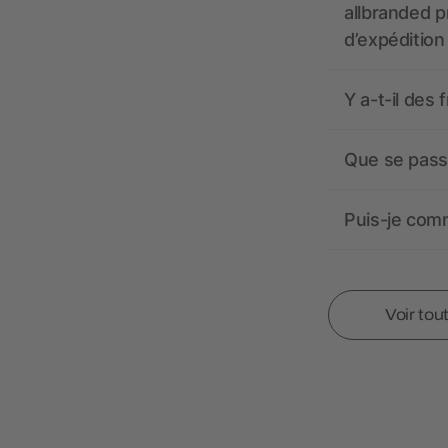
allbranded pr
d’expédition
Y a-t-il des 
Que se passe
Puis-je comm
Voir tou