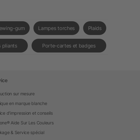
ewing-gum
Lampes torches
Plaids
 pliants
Porte-cartes et badges
vice
uction sur mesure
ique en marque blanche
ice d'impression et conseils
one® Aide Sur Les Couleurs
kage & Service spécial