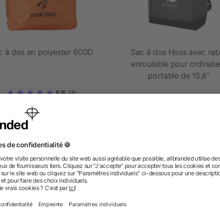
c à dos en polyester 600D
Sac à dos Hoss avec rab
enroulable pour ordinate
portable de 15,6"
5/5
(1)
dès 2,45 €
dès 12,49 €
 des questions ? Nous avons les répon
nt ressembler les données d’impression ? allbranded