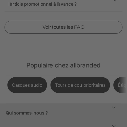
l’article promotionnel à l’avance ?
Voir toutes les FAQ
Populaire chez allbranded
Casques audio
Tours de cou prioritaires
Étiq
Qui sommes-nous ?