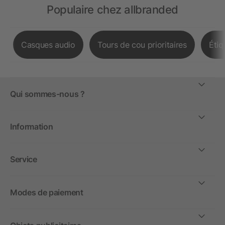
Populaire chez allbranded
Casques audio
Tours de cou prioritaires
Étiq
Qui sommes-nous ?
Information
Service
Modes de paiement