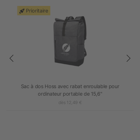
Prioritaire
Sac à dos Hoss avec rabat enroulable pour
S
ordinateur portable de 15,6"
dès 12,49 €