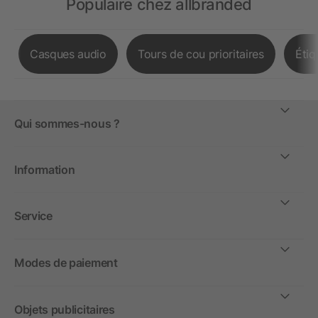
Populaire chez allbranded
Casques audio
Tours de cou prioritaires
Étiq
Qui sommes-nous ?
Information
Service
Modes de paiement
Objets publicitaires