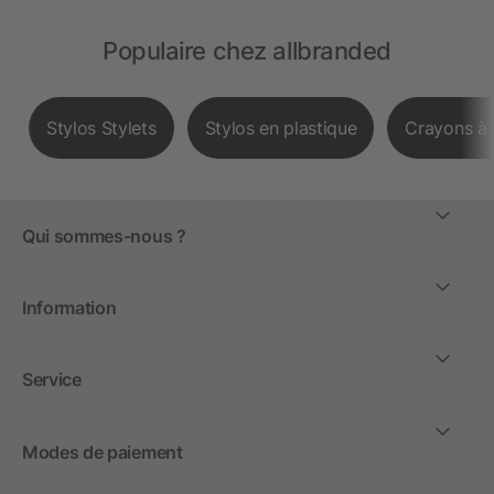
Populaire chez allbranded
Stylos Stylets
Stylos en plastique
Crayons à 
Qui sommes-nous ?
Information
Service
Modes de paiement