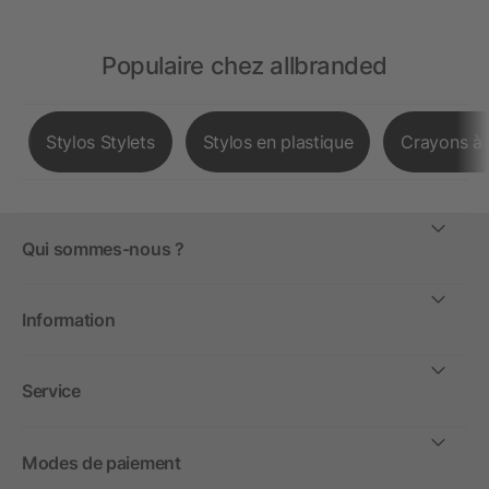
Populaire chez allbranded
Stylos Stylets
Stylos en plastique
Crayons à 
Qui sommes-nous ?
Information
Service
Modes de paiement