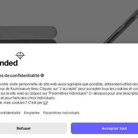
Stylo bille en aluminium
Porte-mines Alicante
dès 0,89 €
dès 0,54 €