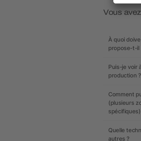
Vous avez
À quoi doive
propose-t-il
Puis-je voir
production ?
Comment pui
(plusieurs z
spécifiques)
Quelle techn
autres ?