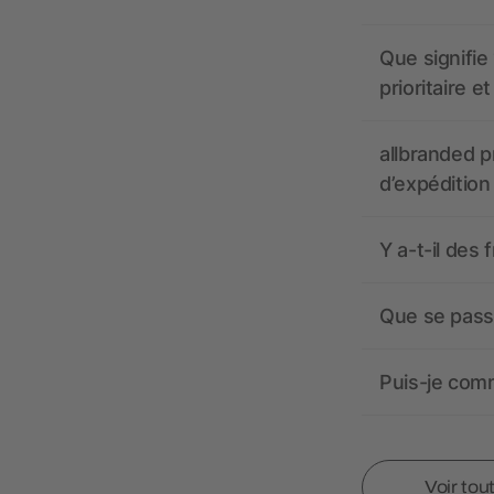
Que signifie 
prioritaire e
allbranded pr
d’expédition
Y a-t-il des 
Que se passe
Puis-je comm
Voir tou