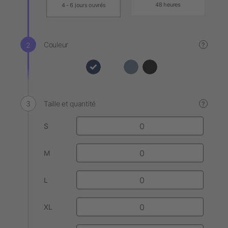
48 heures
4 - 6 jours ouvrés
Couleur
?
Taille et quantité
?
S
M
L
XL