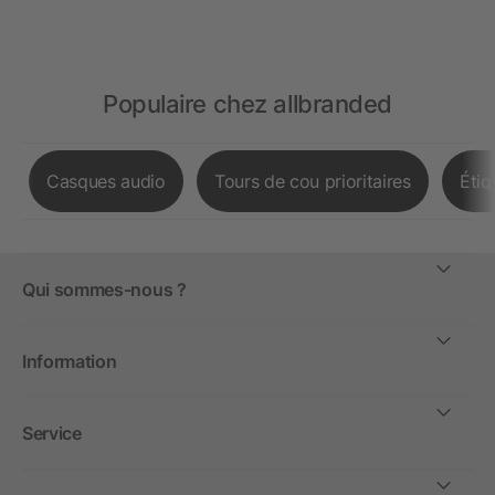
Populaire chez allbranded
Casques audio
Tours de cou prioritaires
Étiq
Qui sommes-nous ?
Information
Service