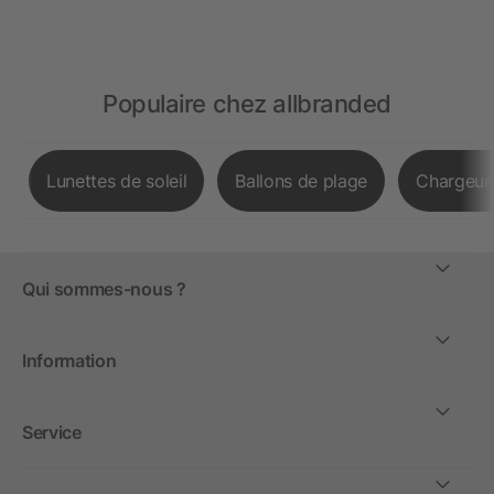
Populaire chez allbranded
Lunettes de soleil
Ballons de plage
Chargeurs
Qui sommes-nous ?
Information
Service