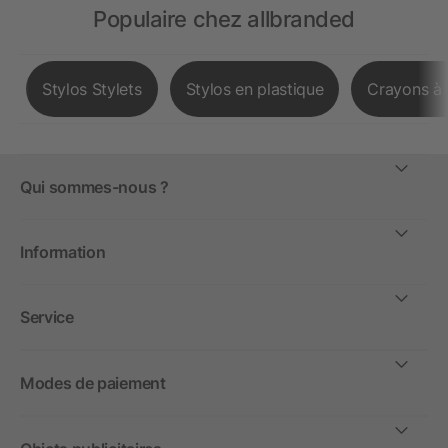
Populaire chez allbranded
Stylos Stylets
Stylos en plastique
Crayons à 
Qui sommes-nous ?
Information
Service
Modes de paiement