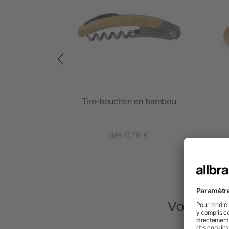
isine avec 5
Tire-bouchon en bambou
x
6 €
dès 0,76 €
Vous avez