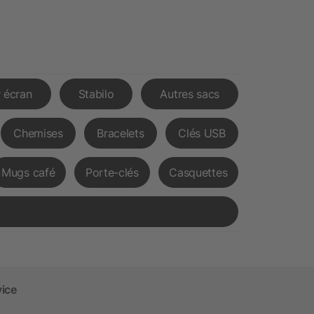
 écran
Stabilo
Autres sacs
Chemises
Bracelets
Clés USB
Mugs café
Porte-clés
Casquettes
vice