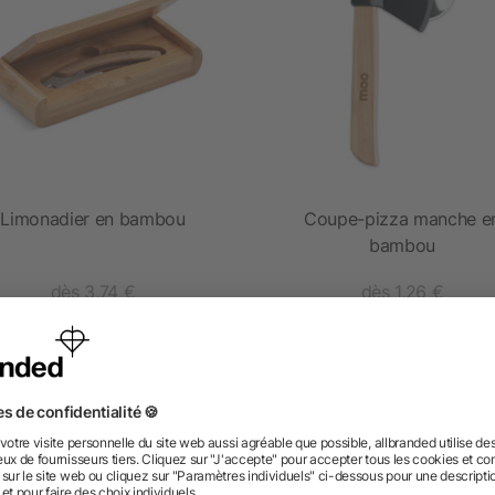
Limonadier en bambou
Coupe-pizza manche e
bambou
dès 3,74 €
dès 1,26 €
 des questions ? Nous avons les répon