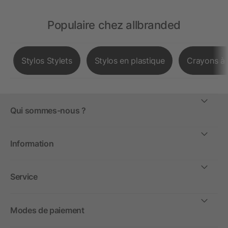
Populaire chez allbranded
Stylos Stylets
Stylos en plastique
Crayons à 
Qui sommes-nous ?
Information
Service
Modes de paiement