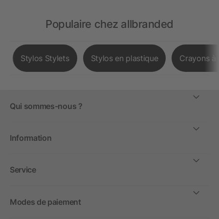
Populaire chez allbranded
Stylos Stylets
Stylos en plastique
Crayons à 
Qui sommes-nous ?
Information
Service
Modes de paiement