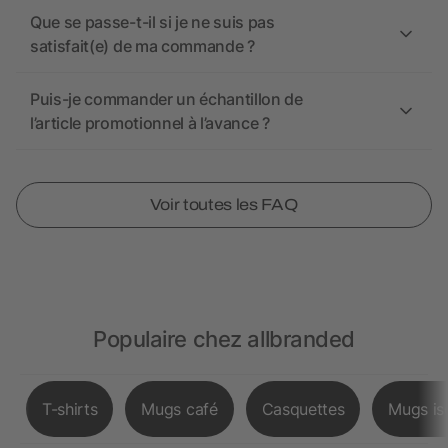
Que se passe-t-il si je ne suis pas
satisfait(e) de ma commande ?
Puis-je commander un échantillon de
l’article promotionnel à l’avance ?
Voir toutes les FAQ
Populaire chez allbranded
T-shirts
Mugs café
Casquettes
Mugs is