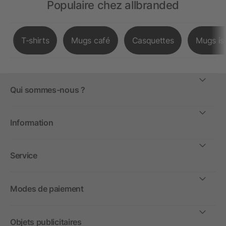
Populaire chez allbranded
T-shirts
Mugs café
Casquettes
Mugs is
Qui sommes-nous ?
Information
Service
Modes de paiement
Objets publicitaires