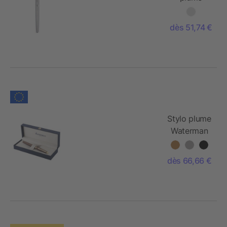
Waterman
en métal
dès 51,74 €
Stylo plume
Waterman
Hemisphere
H
dès 66,66 €