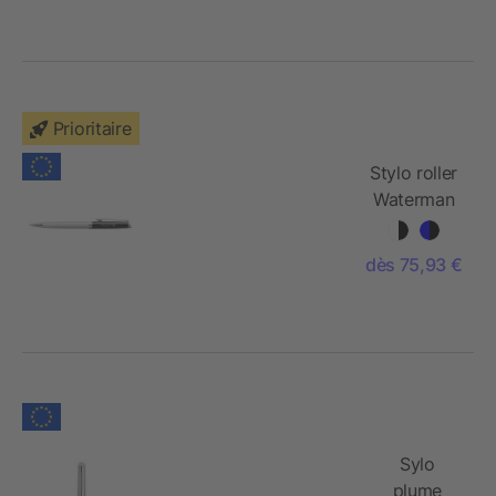
palladium
Prioritaire
Stylo roller
Waterman
Hemisphere
avec
dès 75,93 €
habillage
palladium
Sylo
plume