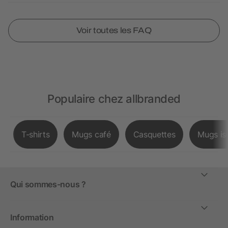
Voir toutes les FAQ
Populaire chez allbranded
T-shirts
Mugs café
Casquettes
Mugs is
Qui sommes-nous ?
Information