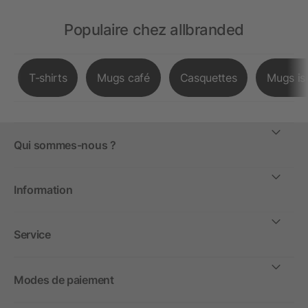
Populaire chez allbranded
T-shirts
Mugs café
Casquettes
Mugs is
Qui sommes-nous ?
Information
Service
Modes de paiement