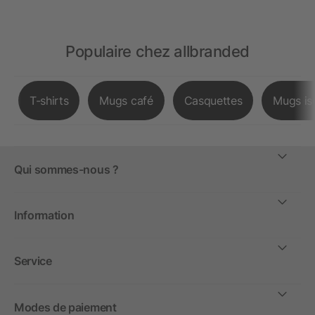
Populaire chez allbranded
T-shirts
Mugs café
Casquettes
Mugs is
Qui sommes-nous ?
Information
Service
Modes de paiement