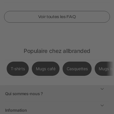
Voir toutes les FAQ
Populaire chez allbranded
T-shirts
Mugs café
Casquettes
Mugs is
Qui sommes-nous ?
Information