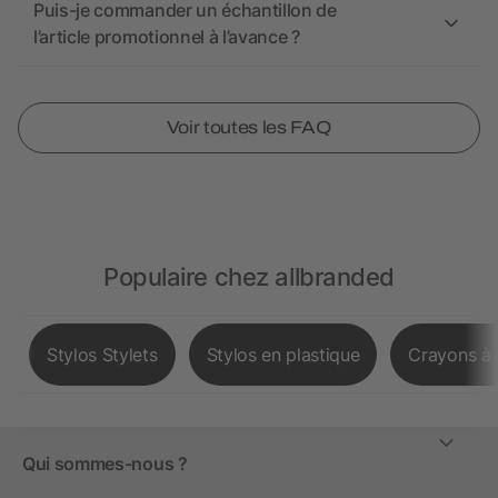
Puis-je commander un échantillon de
l’article promotionnel à l’avance ?
Voir toutes les FAQ
Populaire chez allbranded
Stylos Stylets
Stylos en plastique
Crayons à 
Qui sommes-nous ?