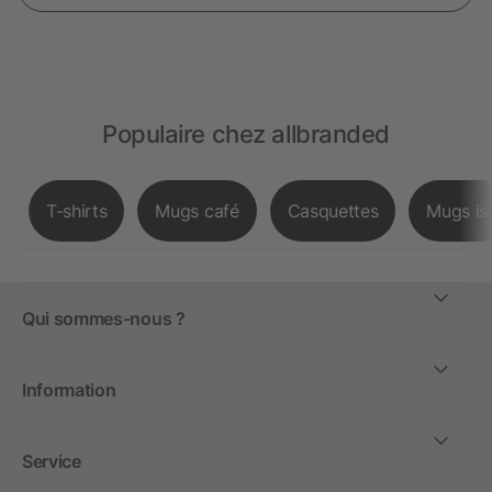
Populaire chez allbranded
T-shirts
Mugs café
Casquettes
Mugs is
Qui sommes-nous ?
Information
Service