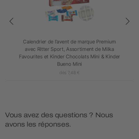
0 ml
Calendrier de l’avent de marque Premium
Ca
avec Ritter Sport, Assortiment de Milka
vers
Favourites et Kinder Chocolats Mini & Kinder
de M
Bueno Mini
dès 7,48 €
Vous avez des questions ? Nous
avons les réponses.