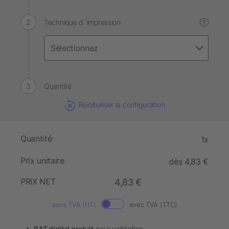
Technique d´impression
?
Quantité
Réinitialiser la configuration
Quantité
1x
Prix unitaire
dès 4,83 €
PRIX NET
4,83 €
sans TVA (HT)
avec TVA (TTC)
BAT digital gratuit
pour validation