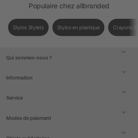
Populaire chez allbranded
Stylos Stylets
Stylos en plastique
Crayons à 
Qui sommes-nous ?
Information
Service
Modes de paiement