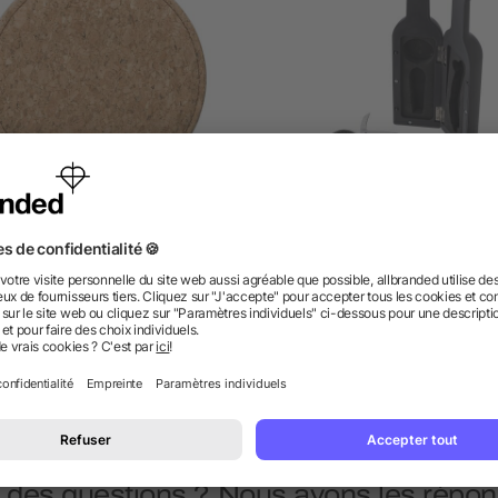
à vin dans un écrin en liège
Set à vin en ABS
Milana
dès 3,29 €
dès 3,41 €
 des questions ? Nous avons les répon