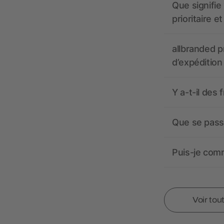
Que signifie 
prioritaire e
allbranded pr
d’expédition
Y a-t-il des 
Que se passe
Puis-je comm
Voir tou