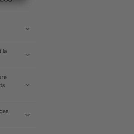
 la
ure
its
 des