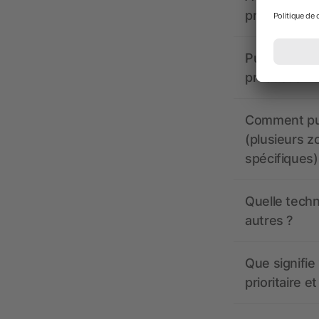
propose-t-il
Puis-je voir
production ?
Comment pui
(plusieurs z
spécifiques)
Quelle techn
autres ?
Que signifie 
prioritaire e