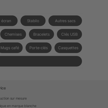
 écran
Stabilo
Autres sacs
Chemises
Bracelets
Clés USB
Mugs café
Porte-clés
Casquettes
vice
uction sur mesure
ique en marque blanche