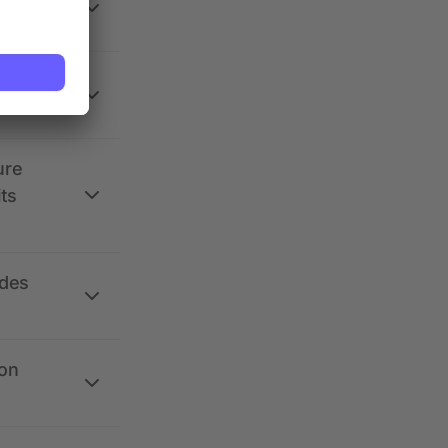
 la
ure
its
 des
ion