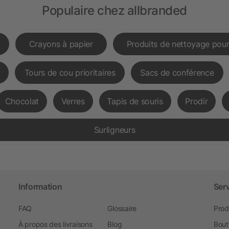
Populaire chez allbranded
Crayons à papier
Produits de nettoyage pour
Tours de cou prioritaires
Sacs de conférence
Chocolat
Verres
Tapis de souris
Prodir
Surligneurs
Information
Ser
FAQ
Glossaire
Prod
À propos des livraisons
Blog
Bout