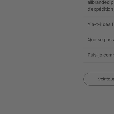
allbranded pr
d’expédition
Y a-t-il des 
Que se passe
Puis-je comm
Voir tou