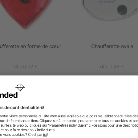
ufferette en forme de cœur
Chaufferette ovale
dès 0,52 €
dès 0,48 €
 des questions ? Nous avons les répon
nt ressembler les données d’impression ? allbranded