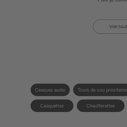
Voir tou
Casques audio
Tours de cou prioritaire
Casquettes
Chaufferettes