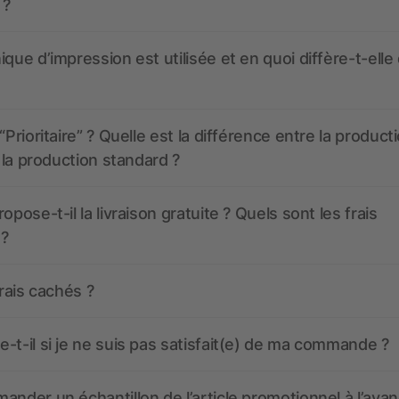
 ?
ique d’impression est utilisée et en quoi diffère-t-elle
“Prioritaire” ? Quelle est la différence entre la product
t la production standard ?
opose-t-il la livraison gratuite ? Quels sont les frais
 ?
frais cachés ?
-t-il si je ne suis pas satisfait(e) de ma commande ?
ander un échantillon de l’article promotionnel à l’avan