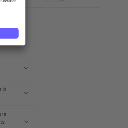
ses.
 la
ure
its