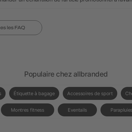
tes les FAQ
Populaire chez allbranded
s
Étiquette à bagage
Accessoires de sport
Ch
Montres fitness
Eventails
Parapluies