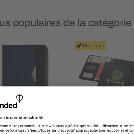
lus populaires de la catégori
Prioritaire
férencier A4 en polyester
Conférencier A4 Ebon
600D
dès 4,77 €
dès 6,71 €