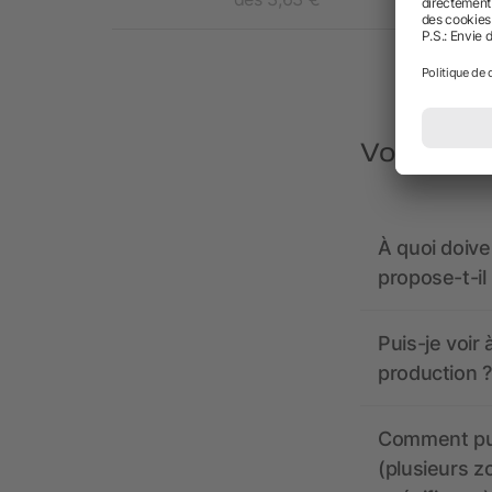
Vous avez
À quoi doive
propose-t-il
Puis-je voir
production ?
Comment pui
(plusieurs z