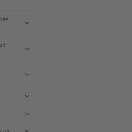
 des
ion
ce ?