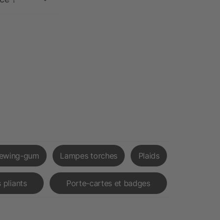
ewing-gum
Lampes torches
Plaids
 pliants
Porte-cartes et badges