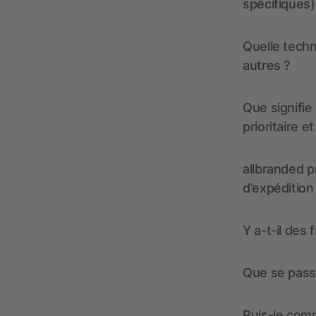
spécifiques)
Quelle techn
autres ?
Que signifie 
prioritaire e
allbranded pr
d’expédition
Y a-t-il des 
Que se passe
Puis-je comm