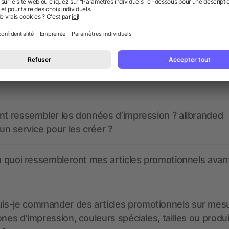
 des questions ? Nous avons les répon
nt ressembler les données d’impression ? allbranded
 un service pour les créer ?
 à quoi ressembleront mes articles promotionnels avant
s-je commander des articles promotionnels sur mes
ones d’impression, couleurs spéciales, tailles ou produ