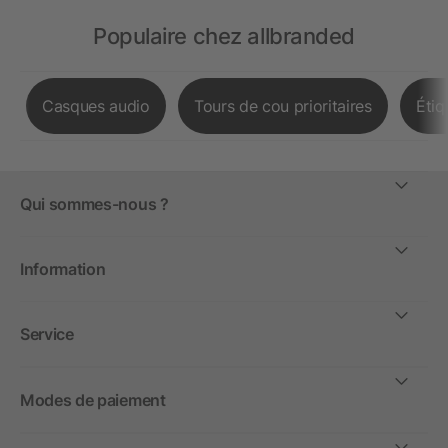
Populaire chez allbranded
Casques audio
Tours de cou prioritaires
Étiq
Qui sommes-nous ?
Information
Service
Modes de paiement