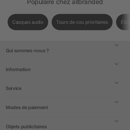
Populaire chez allbranded
Casques audio
Tours de cou prioritaires
Étiq
Qui sommes-nous ?
Information
Service
Modes de paiement
Objets publicitaires